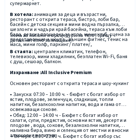
супермаркет.
В хотела:
анимация за деца и възрастни
,
ресторант с открита тераса, бистро, лоби бар,
басейн с детска секция и мини водна пързалка,
шезлонги и чадъри край басейна, тераса към лоби
бара, детска площадка за игра, мини клуб, сцена за
Зона за масажи и процедури за тяло /срещу
представления и шоута , външен фитнес, тенис на
допълнително заплащане/
.
маса, мини голф, паркинг/ платен/,
В стаята:
централен климатик, телефон,
телевизор, мини хладилник, безплатен
Wi
-
Fi
, баня
с душ, сешоар, балкон.
Изхранване :
All
Inclusive
Premium
Основен ресторант с открита тераса и шоу-кукинг
• Закуска: 07:30 – 10:00 ч. - бюфет с богат избор от
ястия, плодове, зеленчуци, сладкиши, топли
напитки, безалкохолни напитки, вода и гама от
освежаващи сокове.
• Обяд: 12:00 – 14:00 ч - Бюфет с богат избор от
салати, супи, предястия, основни ястия, десерти и
плодове , вода, сокове, безалкохолни напитки,
наливна бира, вино и селекция от местни и вносни
алкохолни напитки
• Вечеря: 18:00-21:00 ч. Бюфет с богат избор със