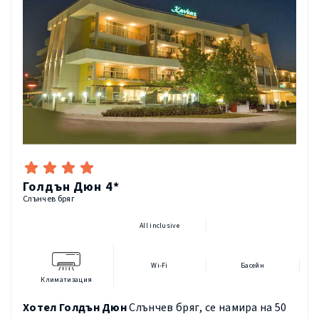
Голдън Дюн 4*
Слънчев бряг
All inclusive
Wi-Fi
Басейн
Климатизация
Хотел Голдън Дюн
Слънчев бряг, се намира на 50