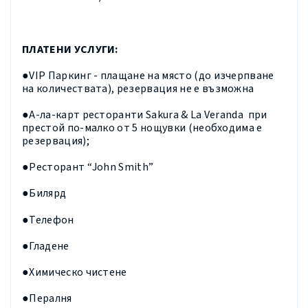
ПЛАТЕНИ УСЛУГИ:
●
VIP
Паркинг - плащане на място (до изчерпване
на количествата), резервация не е възможна
●А-ла-карт ресторанти
Sakura
&
La Veranda
при
престой по-малко от
5 нощувки
(необходима е
резервация);
●Ресторант “
John Smith
”
●Билярд
●Телефон
●Гладене
●Химическо чистене
●Пералня