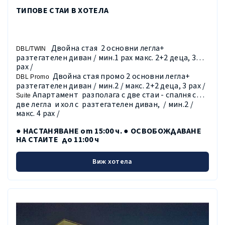
ТИПОВЕ СТАИ В ХОТЕЛА
Двойна стая
2 основни легла+
DBL/TWIN
разтегателен диван / мин.1 рах макс. 2+2 деца, 3
рах /
Двойна стая промо 2 основни легла+
DBL Promo
разтегателен диван / мин.2 / макс. 2+2 деца, 3 рах /
Апартамент
разполага с две стаи - спалня с
Suite
две легла
и хол с
разтегателен диван,
/ мин.2 /
макс. 4 рах /
● НАСТАНЯВАНЕ от 15:00 ч. ● ОСВОБОЖДАВАНЕ
НА СТАИТЕ до 11:00 ч
Виж хотела