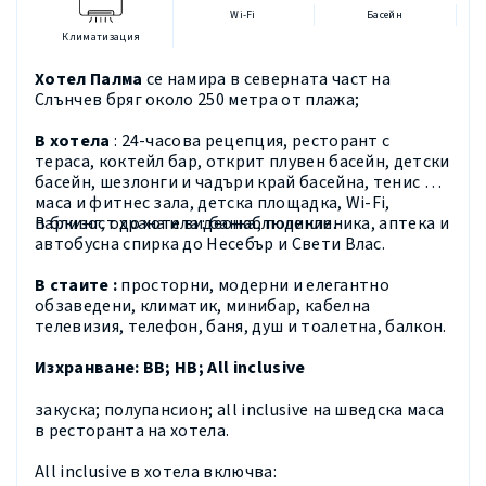
Wi-Fi
Басейн
Климатизация
Хотел Палма
се намира в северната част на
Слънчев бряг около 250 метра от плажа;
В хотела
: 24-часова рецепция, ресторант с
тераса, коктейл бар, открит плувен басейн, детски
басейн, шезлонги и чадъри край басейна, тенис на
маса и фитнес зала, детска площадка, Wi-Fi,
паркинг, охрана и видеонаблюдение.
В близост до хотела :
банка, поликлиника, аптека и
автобусна спирка до Несебър и Свети Влас.
В стаите
:
просторни, модерни и елегантно
обзаведени, климатик, минибар, кабелна
телевизия, телефон, баня, душ и тоалетна, балкон.
Изхранване:
ВВ;
HB
;
All inclusive
закуска; полупансион; all inclusive на шведска маса
в ресторанта на хотела.
All inclusive в хотела включва: