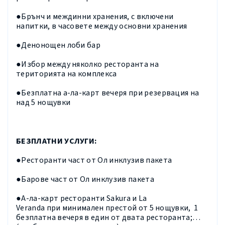
●Брънч и междинни хранения, с включени
напитки, в часовете между основни хранения
●Денонощен лоби бар
●Избор между няколко ресторанта на
територията на комплекса
●Безплатна а-ла-карт вечеря при резервация на
над 5 нощувки
БЕЗПЛАТНИ УСЛУГИ:
●Ресторанти част от Ол инклузив пакета
●Барове част от Ол инклузив пакета
●А-ла-карт ресторанти
Sakura
и
La
Veranda
при
минимален престой
от 5 нощувки,
1
безплатна вечеря в един от двата ресторанта;