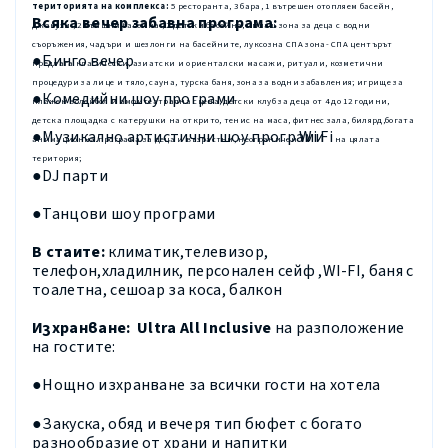
територията на комплекса
:
5 ресторанта,
3 бара,
1 вътрешен отопляем басейн,
Всяка вечер забавна програма:
джакузи , 2 външни басейна , 2 детски басейна,
Сплаш зона за деца с водни
съоръжения, чадъри и шезлонги на басейните, луксозна СПА зона- СПА центърът
●Бинго вечер
предлага класически, азиатски и ориенталски масажи, ритуали, козметични
процедури за лице и тяло, сауна, турска баня,
зона за водни забавления
;
игрище за
●Комедийни шоу програми
плажен волейбол и амфитеатрална сцена,
детски клуб за деца от 4 до 12 години
,
детска площадка с катерушки на открито
, тенис на маса, фитнес зала, билярд,богата
Wi
Fi
●Музикално артистични шоу програми
анимационна програма за деца и възрастни, неограничен
-
на цялата
територия;
●
DJ
парти
●Танцови шоу програми
В стаите:
климатик,телевизор,
телефон,хладилник, персонален сейф ,
WI
-
FI
, баня с
тоалетна, сешоар за коса, балкон
Изхранване:
Ultra All Inclusive
на разположение
на гостите:
●Нощно изхранване за всички гости на хотела
●Закуска, обяд и вечеря тип бюфет с богато
разнообразие от храни и напитки