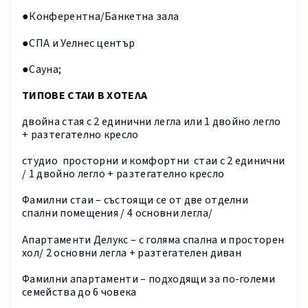
●Конферентна/Банкетна зала
●СПА и Уелнес център
●Сауна;
ТИПОВЕ СТАИ В ХОТЕЛА
двойна стая
с 2 единични легла или 1 двойно легло
+ разтегателно кресло
студио
просторни и комфортни стаи с 2 единични
/ 1 двойно легло + разтегателно кресло
Фамилни стаи
– състоящи се от две отделни
спални помещения / 4 основни легла/
Апартаменти Делукс
– с голяма спална и просторен
хол/ 2 основни легла + разтегателен диван
Фамилни апартаменти
– подходящи за по-големи
семейства до 6 човека