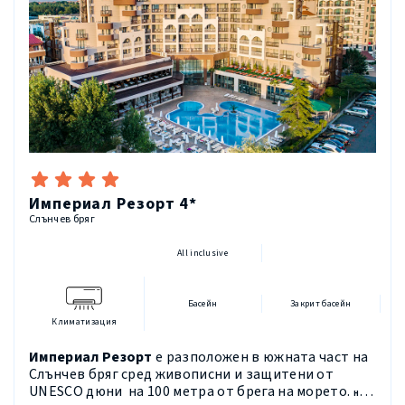
Империал Резорт 4*
Слънчев бряг
All inclusive
Басейн
Закрит басейн
Климатизация
Империал Резорт
е разпол
ожен
в южната част на
Слънчев бряг сред живописни и защитени от
UNESCO
дюни на 100 метра от брега на морето.
На