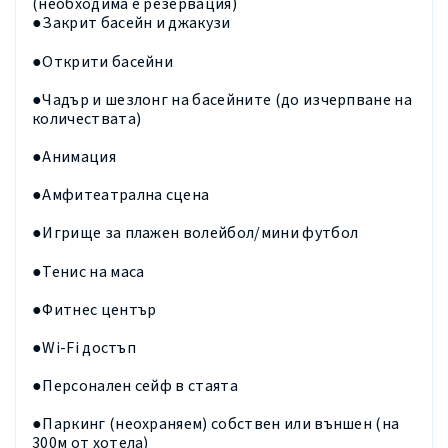
(необходима е резервация)
●Закрит басейн и джакузи
●Открити басейни
●Чадър и шезлонг на басейните (до изчерпване на
количествата)
●Анимация
●Амфитеатрална сцена
●Игрище за плажен волейбол/мини футбол
●Тенис на маса
●Фитнес център
●
Wi
-
Fi
достъп
●Персонален сейф в стаята
●Паркинг (неохраняем) собствен или външен (на
300м от хотела)