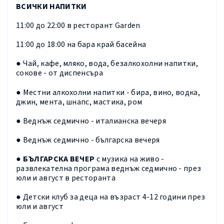
ВСИЧКИ НАПИТКИ
11:00 до 22:00 в ресторант Garden
11:00 до 18:00 на бара край басейна
● Чай, кафе, мляко, вода, безалкохолни напитки,
сокове - от диспенсъра
● Местни алкохолни напитки - бира, вино, водка,
джин, мента, шнапс, мастика, ром
● Веднъж седмично - италианска вечеря
● Веднъж седмично - българска вечеря
● БЪЛГАРСКА ВЕЧЕР
с музика на живо -
развлекателна програма веднъж седмично - през
юли и август в ресторанта
● Детски клуб за деца на възраст 4-12 години през
юли и август