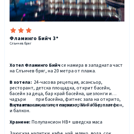
Фламинго Бийч 3*
Слънчев бряг
Хотел Фламинго Бийч
се намира в западната част
на Слънчев бряг, на 20 метра от плажа.
В хотела:
24-часова рецепция, асансьор,
ресторант, детска площадка, открит басейн,
басейн за деца, бар край басейна, шезлонги и
чадъри
при басейна, фитнес зала на открито,
сауна и масаж, платен паркинг, Wi-F i- безплатен
В стаята:
климатик, телевизор минибар, телефон,
и балкон.
Хранене:
Полупансион НВ+ шведска маса
Закуска+ напитки кафе, чай ,мляко, вода, сок.