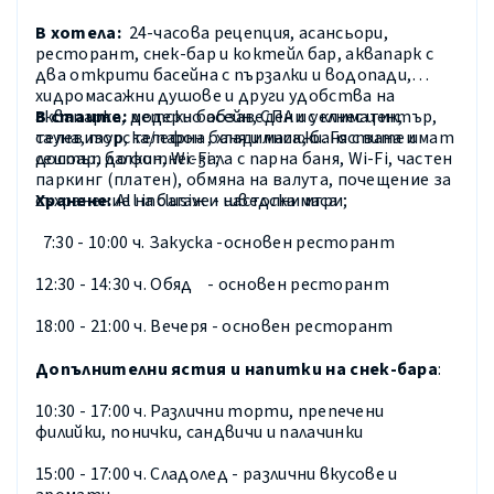
В хотела:
24-часова рецепция, асансьори,
ресторант, снек-бар и коктейл бар, аквапарк с
два открити басейна с пързалки и водопади,
хидромасажни душове и други удобства на
аквапарка, детски басейн, СПА и уелнес център,
В стаите:
модерно обзаведени с климатик,
сауна, турска/парна баня и масажи. Гостите имат
телевизор, телефон , хладилник, баня с вана и
достъп до фитнес зала с парна баня,
Wi-Fi, частен
сешоар, балкон, Wi-Fi ;
паркинг (платен), обмяна на валута, почещение за
съхранение на багаж и настолни игри;
Хранене:
All inclusive - шведска маса
7:30 - 10:00 ч. Закуска -основен ресторант
12:30 - 14:30 ч. Обяд - основен ресторант
18:00 - 21:00 ч. Вечеря - основен ресторант
Допълнителни ястия и напитки
на снек-бара
:
10:30 - 17:00 ч. Различни торти, препечени
филийки, понички, сандвичи и палачинки
15:00 - 17:00 ч. Сладолед - различни вкусове и