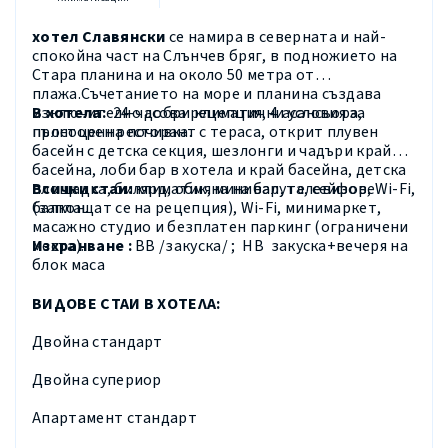
хотел Славянски
се намира в северната и най-
спокойна част на Слънчев бряг, в подножието на
Стара планина и на около 50 метра от
плажа.Съчетанието на море и планина създава
изключително добри климатични условия за
В хотела:
24-часова рецепция, 4 асансьора,
пълноценна почивка.
просторен ресторант с тераса, открит плувен
басейн с детска секция, шезлонги и чадъри край
басейна, лоби бар в хотела и край басейна, детска
площадка, билярд, обмяна на валута, сейфове
Всички стаи:
климатик, минибар, телевизор, Wi-Fi,
(заплащат се на рецепция), Wi-Fi, минимаркет,
балкон.
масажно студио и безплатен паркинг (ограничени
места).
Изхранване :
ВВ /закуска/ ; НВ закуска+вечеря на
блок маса
ВИДОВЕ СТАИ В ХОТЕЛА:
Двойна стандарт
Двойна супериор
Апартамент стандарт