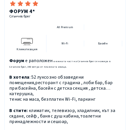
ФОРУМ 4*
Слънчев бряг
All Premium
Wi-Fi
Басейн
Климатизация
Форум
е рап
оложен
в южната част на Слънчев бряг се намира в
Слънчев бряг, 350 метра от плажната ивица.
В хотела
:
52 луксозно обзаведени
помещения
,р
есторант с градина , лоби бар, бар
при басейна, басейн с детска секция
, детска
катерушка,
тенис на маса,
безплатен
Wi
-
Fi
,
паркинг
В стите:
климатик, телевизор, хладилник, кът за
сядане, сейф ,
баня с душ кабина
,тоалетни
принадлежности и сешоар
,