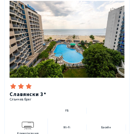
Славянски 3*
Слънчев бряг
FB
Wi-Fi
Басейн
Климатизация