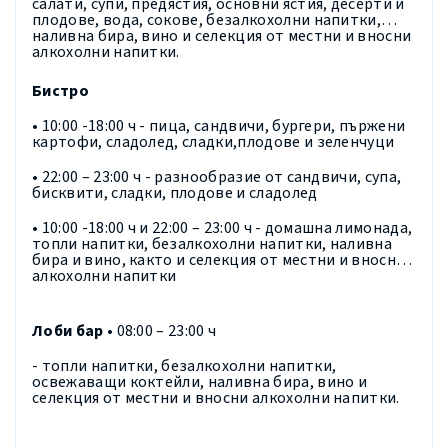
салати, супи, предястия, основни ястия, десерти и
плодове, вода, сокове, безалкохолни напитки,
наливна бира, вино и селекция от местни и вносни
алкохолни напитки.
Бистро
• 10:00 -18:00 ч - пица, сандвичи, бургери, пържени
картофи, сладолед, сладки,плодове и зеленчуци
• 22:00 – 23:00 ч - разнообразие от сандвичи, супа,
бисквити, сладки, плодове и сладолед
• 10:00 -18:00 ч и 22:00 – 23:00 ч - домашна лимонада,
топли напитки, безалкохолни напитки, наливна
бира и вино, както и селекция от местни и вносни
алкохолни напитки
Лоби бар •
08:00 – 23:00 ч
- топли напитки, безалкохолни напитки,
освежаващи коктейли, наливна бира, вино и
селекция от местни и вносни алкохолни напитки.