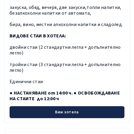
закуска, обяд, вечеря, две закуски,топли напитки,
безалкохолни напитки от автомата,
бира, вино, местни алкохолни напитки и сладолед.
ВИДОВЕ СТАИ В ХОТЕЛА:
двойни стаи (2 стандартни легла + допълнително
легло)
тройни стаи (3 стандартни легла + допълнително
легло)
Единични стаи
● НАСТАНЯВАНЕ от 14:00 ч. ● ОСВОБОЖДАВАНЕ
НА СТАИТЕ до 12:00 ч
Виж хотела