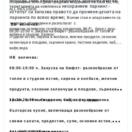
Wi
-
Fi
на
площадка, сейф- платен на рецепцията, безплатен
11:00- 23:00 Местни алкохолни и безалкохолни напитки
Изхранване
:хотел Дева предлага изхранване на база ВВ; НВ;
неохраняем паркинг.-
територията на комплекса
ALL
INCLUSIVE
хотелът си запазва правото да променя цената на
12:00-17:00 сладолед
паркинга по всяко време;
Всички стаи и апартаменти са
модерно обзаведени и разполагат с
15:00-17:00 Следобедна закуска- палачинки,
десерти, 
В
B
включва:
Wi
-
Fi
,
климатик,телевизор,телефон,хладилник,
баня с душ-
08:00-10:00 ч. Закуска на бюфет- разнообразие от топли и
кабина и сешоар, балкон;
ТИПОВЕ СТАИ В ХОТЕЛА
студени ястия, сирена и колбаси, млечни продукти, сезонни
зеленчуци и плодове, зърнени храни, тестени изделия, чай,
Двойна стая
две отделни легла/спалня, разтегателен 
кафе,вода
Н
B
включва:
Студио
Голяма просторна стая,
две отделни легла/спалн
08:00-10:00 ч. Закуска на бюфет- разнообразие от
Апартамент
спалня с двойно легло, хол с двоен разтег
топли и студени ястия, сирена и колбаси, млечни
продукти, сезонни зеленчуци и плодове, зърнени
храни, тестени изделия, чай, кафе, вода;
18:30-21:00 ч.
Вечеря на бюфет -
традиционна
българска кухня, включваща разнообразие от
свежи салати, предястия, супи, основни ястия,
сезонни плодове и десерти
ALL
INCLUSIVE
включва: