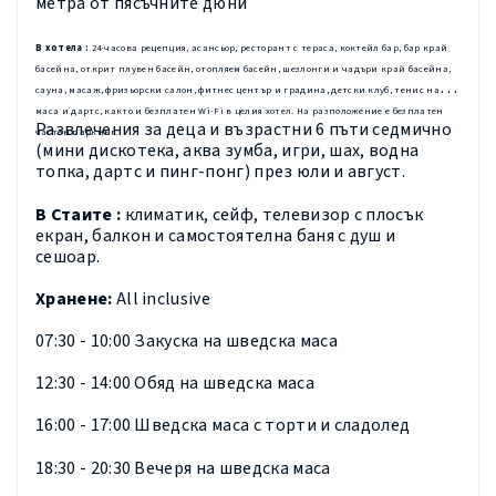
метра от пясъчните дюни
В хотела
:
24-часова рецепция, асансьор, ресторант с тераса, коктейл бар, бар край
басейна, открит плувен басейн, отопляем басейн,
шезлонги и чадъри край басейна,
сауна, масаж, фризьорски салон, фитнес център и градина, детски клуб, тенис на
маса и дартс, както и безплатен Wi-Fi
в целия хотел. На разположение е безплатен
Развлечения за деца и възрастни 6 пъти седмично
частен паркинг.
(мини дискотека, аква зумба, игри, шах, водна
топка, дартс и пинг-понг) през юли и август.
В Стаите
:
климатик, сейф, телевизор с плосък
екран, балкон и самостоятелна баня с душ и
сешоар.
Хранене:
All inclusive
07:30 - 10:00 Закуска на шведска маса
12:30 - 14:00 Обяд на шведска маса
16:00 - 17:00 Шведска маса с торти и сладолед
18:30 - 20:30 Вечеря на шведска маса