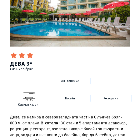
Гладене
"ОЛ ИНКЛУЗИВ" ПРОГРАМА ВКЛЮЧВА:
Основен ресторант Форум на блок маса
07:30 - 10:00 Междунарадна Закуска, чай, кафе, топло и
12:00 -14:00 Обяд + вода, безалкохолни напитки, топли
ДЕВА 3*
Слънчев бряг
18:00 - 20:30 Вечеря + вода, безалкохолни напитки, сок,
All inclusive
2 Тематични вечери на седмица:
Българска „Форум“ 18:00 ч. – 20:30 ч.
Басейн
Ресторант
*При ниска заетост
на хотела,
закуската, обяда и вечер
Климатизация
Бар-басейн Форум:
Дева
се намира в северозападната част на Слънчев бряг -
11:00 -15:00 Междинно хранене- пица, бургери, брускети
600 м. от плажа
В хотела:
30 стаи и 5 апартамента,асансьор,
рецепция, ресторант,
озеленен двор с басейн за възрастни и
10:00-23:00 чай, кафе, мляко
деца,
чадъри и шезлонги до басейна,
бар до басейна,
детска