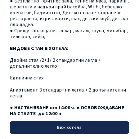
● Безплатно - фитнес зала, тенис на маса, паркинг,
шезлонги и чадъри край басейна, Wi-Fi, бебешко
креватче, бадминтон, Детско столче за хранене в
ресторанта, игри с карти, шах, детски клуб, детска
площадка.
● Срещу заплащане - лекар, масаж, сауна, минибар,
телефон, сейф,
ВИДОВЕ СТАИ В ХОТЕЛА:
Двойна стая /2+1/ 2 стандартни легла +
допълнително легло
Единична стая
Апартамент 3 стандартни легла + 2 допълнителни
легла
● НАСТАНЯВАНЕ от 14:00 ч. ● ОСВОБОЖДАВАНЕ
НА СТАИТЕ до 12:00 ч
Виж хотела