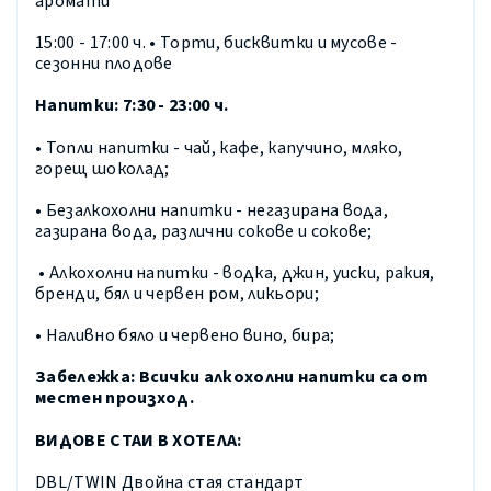
аромати
15:00 - 17:00 ч. • Торти, бисквитки и мусове -
сезонни плодове
Напитки: 7:30 - 23:00 ч.
• Топли напитки - чай, кафе, капучино, мляко,
горещ шоколад;
• Безалкохолни напитки - негазирана вода,
газирана вода, различни сокове и сокове;
• Алкохолни напитки - водка, джин, уиски, ракия,
бренди, бял и червен ром, ликьори;
• Наливно бяло и червено вино, бира;
Забележка: Всички алкохолни напитки са от
местен произход.
ВИДОВЕ СТАИ В ХОТЕЛА:
DBL/TWIN
Двойна стая стандарт