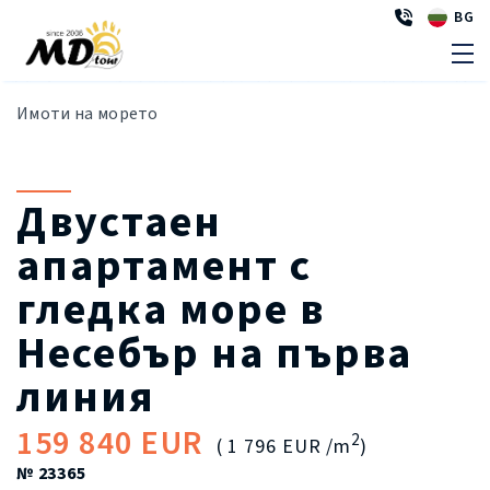
BG
Имоти на морето
Двустаен
апартамент с
гледка море в
Несебър на първа
линия
159 840 EUR
2
( 1 796 EUR /m
)
№ 23365