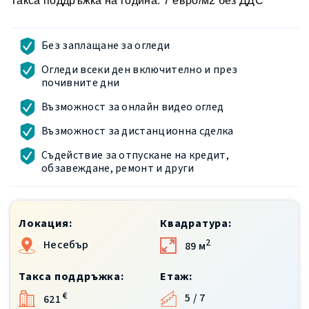
Такса поддръжка на година: 7 евро/м2 без ДДС
Без заплащане за огледи
Огледи всеки ден включително и през
почивните дни
Възможност за онлайн видео оглед
Възможност за дистанционна сделка
Съдействие за отпускане на кредит,
обзавеждане, ремонт и други
Локация:
Квадратура:
2
Несебър
89 м
Такса поддръжка:
Етаж:
€
5 / 7
621