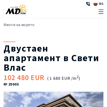
BG
Имоти на морето
Двустаен
апартамент в Свети
Влас
102 480 EUR
2
( 1 680 EUR /m
)
№ 25003