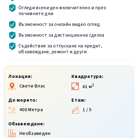
Огледи всеки ден включително и през
почивните дни
Възможност за онлайн видео оглед
Възможност за дистанционна сделка
Съдействие за отпускане на кредит,
обзавеждане, ремонт и други
Локация:
Квадратура:
2
Свети Влас
61 м
До морето:
Етаж:
1 / 5
400 Метра
Обзавеждане:
Необзаведен