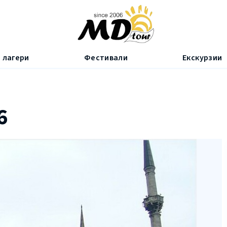
 лагери
Фестивали
Екскурзии
[16]
яг
[14]
6
[2]