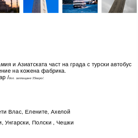
ия и Азиатската част на града с турски автобус
ение на кожена фабрика.
ар /
доп. заплащане 35евро/.
ети Влас, Елените, Ахелой
и, Унгарски, Полски , Чешки