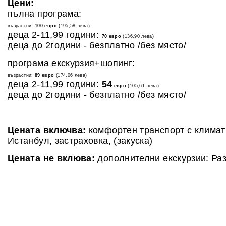
Цени:
пълна програма:
възрастни:
100
евро
(195,58 лева)
деца 2-11,99 години:
70 евро
(136,90 лева)
деца до 2години - безплатно /без място/
програма екскурзия+шопинг:
възрастни:
89 евро
(174,06 лева)
деца 2-11,99 години:
54
евро
(105,61 лева)
деца до 2години - безплатно /без място/
Цената включва:
комфортен транспорт с климати
Истанбул, застраховка, (закуска)
Цената не вклюва:
дополнителни екскурзии: Ра