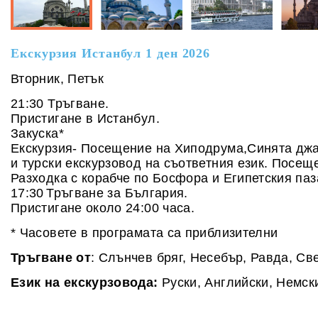
Екскурзия Истанбул 1 ден
2026
Вторник, Петък
21:30 Тръгване.
Пристигане в Истанбул.
Закуска*
Екскурзия- Посещение на Хиподрума,Синята джам
и турски екскурзовод на съответния език. Посещ
Разходка с корабче по Босфора и Египетския паз
17:30
Тръгване за България.
Пристигане около 24:00 часа.
* Часовете в програмата са приблизителни
Тръгване от
: Слънчев бряг, Несебър, Равда, Св
Език на екскурзовода:
Руски, Английски, Немск